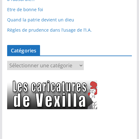
Etre de bonne foi
Quand la patrie devient un dieu
Règles de prudence dans l’usage de l’I.A.
Catégories
C
a
t
é
g
o
r
i
e
s