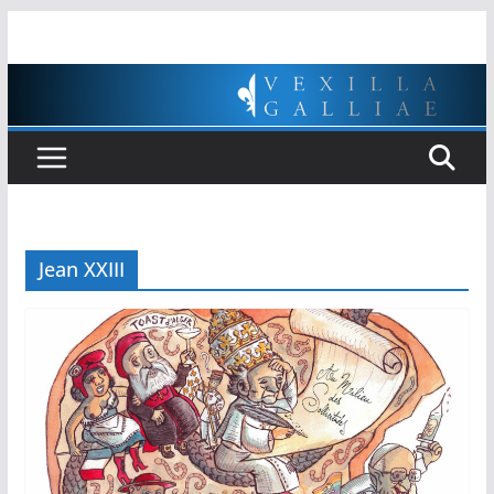
Passer
au
contenu
Jean XXIII