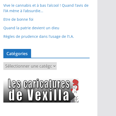
Vive le cannabis et à bas l’alcool ! Quand l’avis de
l’IA mène à l’absurdie…
Etre de bonne foi
Quand la patrie devient un dieu
Règles de prudence dans l’usage de l’I.A.
Catégories
C
a
t
é
g
o
r
i