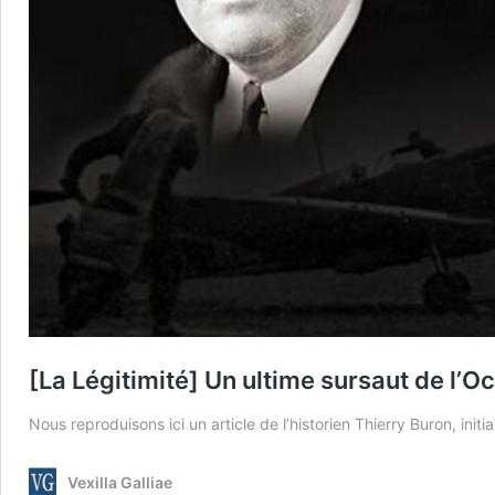
[La Légitimité] Un ultime sursaut de l’O
Nous reproduisons ici un article de l’historien Thierry Buron, init
Vexilla Galliae