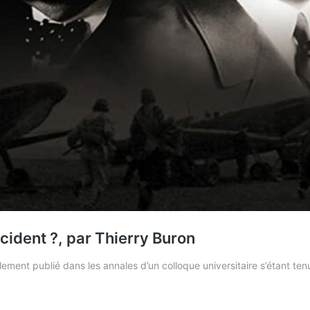
ccident ?, par Thierry Buron
ialement publié dans les annales d’un colloque universitaire s’étant te