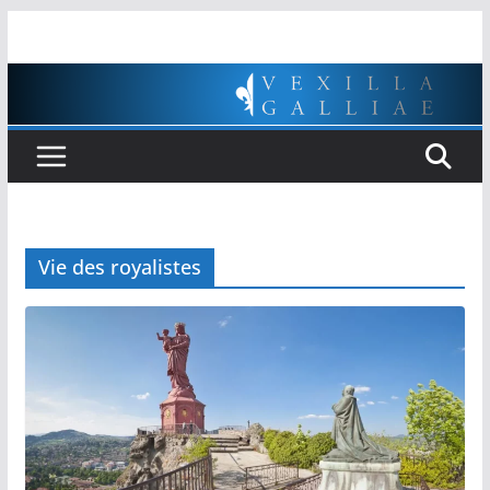
Passer
au
contenu
Vie des royalistes