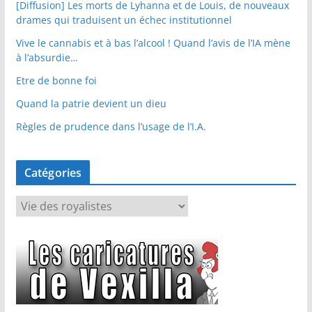
[Diffusion] Les morts de Lyhanna et de Louis, de nouveaux
drames qui traduisent un échec institutionnel
Vive le cannabis et à bas l’alcool ! Quand l’avis de l’IA mène
à l’absurdie…
Etre de bonne foi
Quand la patrie devient un dieu
Règles de prudence dans l’usage de l’I.A.
Catégories
C
a
t
é
g
o
r