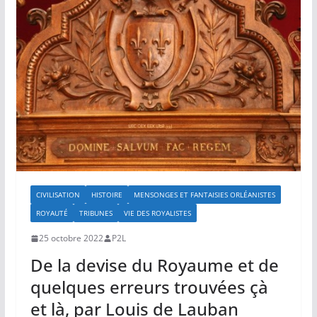
CIVILISATION
HISTOIRE
MENSONGES ET FANTAISIES ORLÉANISTES
ROYAUTÉ
TRIBUNES
VIE DES ROYALISTES
25 octobre 2022
P2L
De la devise du Royaume et de
quelques erreurs trouvées çà
et là, par Louis de Lauban